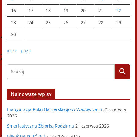
16
17
18
19
20
21
22
23
24
25
26
27
28
29
30
« cze
paź »
Najnowsze wpisy
Inauguracja Roku Harcerskiego w Wadowicach
21 czerwca
2026
Smerfastyczna Zbiórka Rodzinna
21 czerwca 2026
Biwak na Potrójnej
21 czerwca 2026