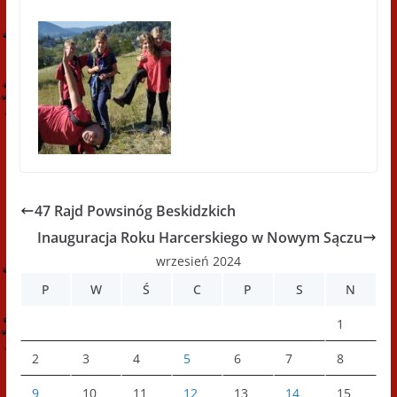
47 Rajd Powsinóg Beskidzkich
Inauguracja Roku Harcerskiego w Nowym Sączu
wrzesień 2024
P
W
Ś
C
P
S
N
1
2
3
4
5
6
7
8
9
10
11
12
13
14
15