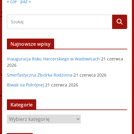
« cze
paź »
Najnowsze wpisy
Inauguracja Roku Harcerskiego w Wadowicach
21 czerwca
2026
Smerfastyczna Zbiórka Rodzinna
21 czerwca 2026
Biwak na Potrójnej
21 czerwca 2026
Kategorie
K
a
t