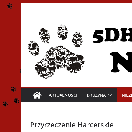
Przejdź
do
treści
AKTUALNOŚCI
DRUŻYNA
NIEZ
Przyrzeczenie Harcerskie