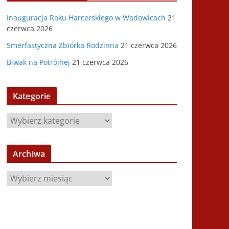
Inauguracja Roku Harcerskiego w Wadowicach
21
czerwca 2026
Smerfastyczna Zbiórka Rodzinna
21 czerwca 2026
Biwak na Potrójnej
21 czerwca 2026
Kategorie
K
a
t
Archiwa
e
g
A
o
r
r
c
i
h
e
i