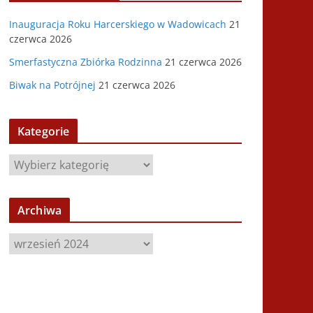
Inauguracja Roku Harcerskiego w Wadowicach
21
czerwca 2026
Smerfastyczna Zbiórka Rodzinna
21 czerwca 2026
Biwak na Potrójnej
21 czerwca 2026
Kategorie
K
a
t
Archiwa
e
g
A
o
r
r
c
i
h
e
i