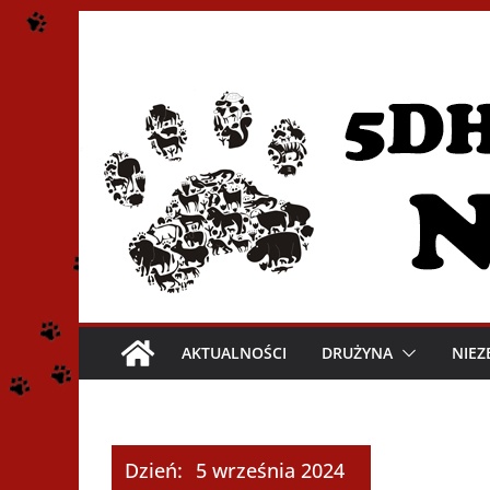
Przejdź
do
treści
AKTUALNOŚCI
DRUŻYNA
NIEZ
Dzień:
5 września 2024