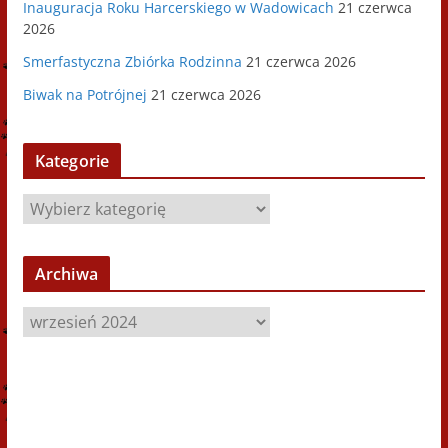
Inauguracja Roku Harcerskiego w Wadowicach
21 czerwca
2026
Smerfastyczna Zbiórka Rodzinna
21 czerwca 2026
Biwak na Potrójnej
21 czerwca 2026
Kategorie
K
a
t
Archiwa
e
g
A
o
r
r
c
i
h
e
i
w