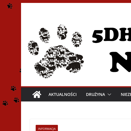
Przejdź
do
treści
AKTUALNOŚCI
DRUŻYNA
NIEZ
INFORMACJA