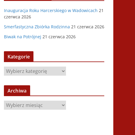
Inauguracja Roku Harcerskiego w Wadowicach
21
czerwca 2026
Smerfastyczna Zbiórka Rodzinna
21 czerwca 2026
Biwak na Potrójnej
21 czerwca 2026
Kategorie
K
a
t
Archiwa
e
g
A
o
r
r
c
i
h
e
i