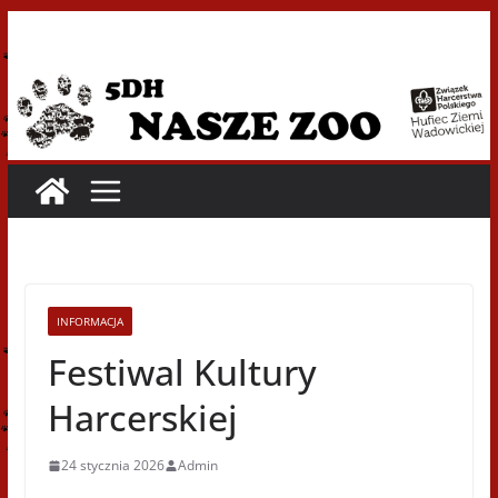
Przejdź
do
treści
INFORMACJA
Festiwal Kultury
Harcerskiej
24 stycznia 2026
Admin