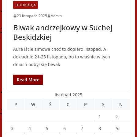
FOTOREALCJA
23 listopada 2025
Admin
Biwak andrzejkowy w Suchej
Beskidzkiej
Aura iście zimowa choć to dopiero listopad. A
dokładnie 21-23 listopada, bo to właśnie w tych
dniach odbył się biwak
Read More
listopad 2025
P
W
Ś
C
P
S
N
1
2
3
4
5
6
7
8
9