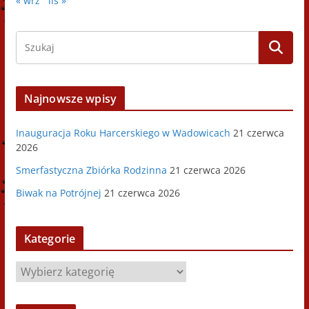
« wrz
lis »
Najnowsze wpisy
Inauguracja Roku Harcerskiego w Wadowicach
21 czerwca
2026
Smerfastyczna Zbiórka Rodzinna
21 czerwca 2026
Biwak na Potrójnej
21 czerwca 2026
Kategorie
K
a
t