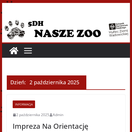
Przejdź
do
treści
Dzień:
2 października 2025
INFORMACJA
2 października 2025
Admin
Impreza Na Orientację