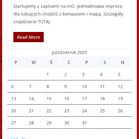
Startujemy z zapisami na InO. Jednodniowa impreza
dla lubiących chodzić z kompasem i mapą. Szczegóły
znajdziecie TUTAJ.
Read More
październik 2025
P
W
Ś
C
P
S
N
1
2
3
4
5
6
7
8
9
10
11
12
13
14
15
16
17
18
19
20
21
22
23
24
25
26
27
28
29
30
31