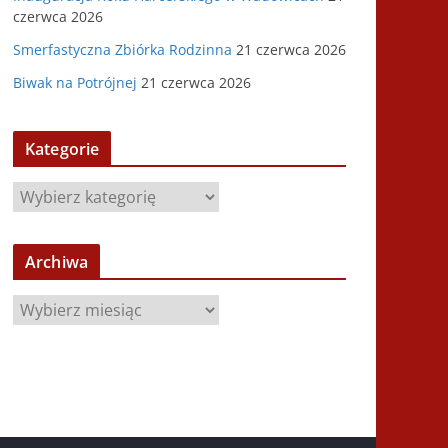
czerwca 2026
Smerfastyczna Zbiórka Rodzinna
21 czerwca 2026
Biwak na Potrójnej
21 czerwca 2026
Kategorie
K
a
t
Archiwa
e
g
A
o
r
r
c
i
h
e
i
w