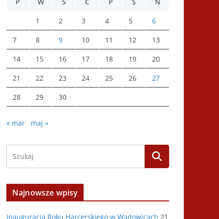
P
W
Ś
C
P
S
N
1
2
3
4
5
6
7
8
9
10
11
12
13
14
15
16
17
18
19
20
21
22
23
24
25
26
27
28
29
30
« mar
maj »
Najnowsze wpisy
Inauguracja Roku Harcerskiego w Wadowicach
21