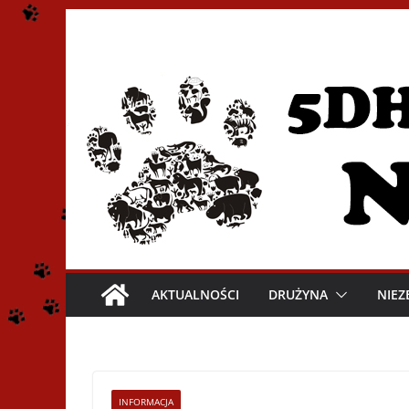
Przejdź
do
treści
AKTUALNOŚCI
DRUŻYNA
NIEZ
INFORMACJA