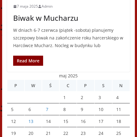
7 maja 2025
Admin
Biwak w Mucharzu
W dniach 6-7 czerwca (piątek -sobota) planujemy
szczepowy biwak na zakończenie roku harcerskiego w
Harcówce Mucharz. Nocleg w budynku lub
Read More
maj 2025
P
W
Ś
C
P
S
N
1
2
3
4
5
6
7
8
9
10
11
12
13
14
15
16
17
18
19
20
21
22
23
24
25