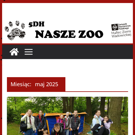
Przejdź
do
treści
Miesiąc:
maj 2025