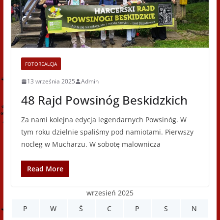
FOTOREALCJA
13 września 2025
Admin
48 Rajd Powsinóg Beskidzkich
Za nami kolejna edycja legendarnych Powsinóg. W
tym roku dzielnie spaliśmy pod namiotami. Pierwszy
nocleg w Mucharzu. W sobotę malownicza
Read More
wrzesień 2025
P
W
Ś
C
P
S
N