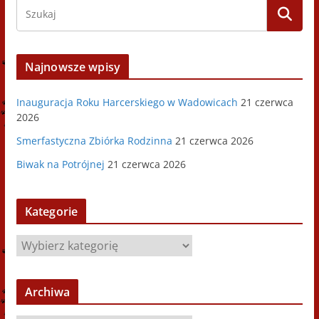
Najnowsze wpisy
Inauguracja Roku Harcerskiego w Wadowicach
21 czerwca
2026
Smerfastyczna Zbiórka Rodzinna
21 czerwca 2026
Biwak na Potrójnej
21 czerwca 2026
Kategorie
K
a
t
Archiwa
e
g