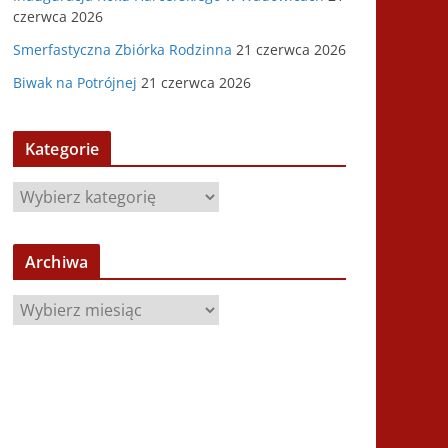
czerwca 2026
Smerfastyczna Zbiórka Rodzinna
21 czerwca 2026
Biwak na Potrójnej
21 czerwca 2026
Kategorie
K
a
t
Archiwa
e
g
A
o
r
r
c
i
h
e
i
w