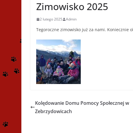
Zimowisko 2025
2 lutego 2025
Admin
Tegoroczne zimowisko już za nami. Koniecznie obe
Kolędowanie Domu Pomocy Społecznej w
Zebrzydowicach