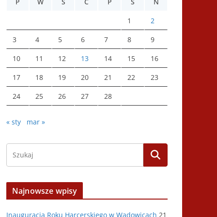
P
W
Ś
C
P
S
N
1
2
3
4
5
6
7
8
9
10
11
12
13
14
15
16
17
18
19
20
21
22
23
24
25
26
27
28
« sty
mar »
Najnowsze wpisy
Inauguracja Roku Harcerskiego w Wadowicach
21